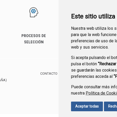
Este sitio utiliz
Nuestra web utiliza los 
para que la web funcione
PROCESOS DE
SERVICIOS
preferencias de uso de l
SELECCIÓN
web y sus servicios.
Si acepta pulsando el bo
pulsa el botón
“Rechazar
se guardarán las cookies
CONTACTO
MAPA WEB
AVISO LEGAL
POLÍTIC
preferencias acceda al
“
AÑA)
Puede consultar más info
nuestra
Política de Cook
Aceptar todas
Rech