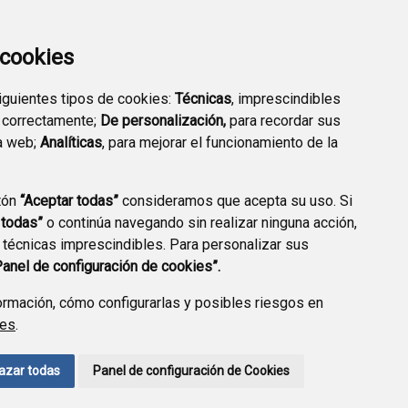
a cookies
siguientes tipos de cookies:
Técnicas
, imprescindibles
 correctamente;
De personalización,
para recordar sus
TRANSPARENCIA
SEDE ELECTRÓNICA
a web;
Analíticas
, para mejorar el funcionamiento de la
tón
“Aceptar todas”
consideramos que acepta su uso. Si
 todas”
o continúa navegando sin realizar ninguna acción,
 técnicas imprescindibles. Para personalizar sus
A DE PRIVACIDAD
ACCESIBILIDAD
POLÍTICA DE COOKIES
Panel de configuración de cookies”.
rmación, cómo configurarlas y posibles riesgos en
ies
.
azar todas
Panel de configuración de Cookies