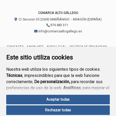
COMARCA ALTO GÁLLEGO
C/ Secorun 35
22600
SABIÑÁNIGO
- ARAGÓN
(ESPAÑA)
974 483 311
info@comarcaaltogallego.es
CONTACTO
MAPA WEB
AVISO LEGAL
POLÍTICA DE PRIVACIDAD
ACCESIBILIDAD
POLÍTICA DE COOKIES
Este sitio utiliza cookies
Nuestra web utiliza los siguientes tipos de cookies:
Técnicas
, imprescindibles para que la web funcione
correctamente;
De personalización,
para recordar sus
preferencias de uso de la web;
Analíticas
, para mejorar el
funcionamiento de la web y sus servicios.
Aceptar todas
Si acepta pulsando el botón
“Aceptar todas”
Rechazar todas
consideramos que acepta su uso. Si pulsa el botón