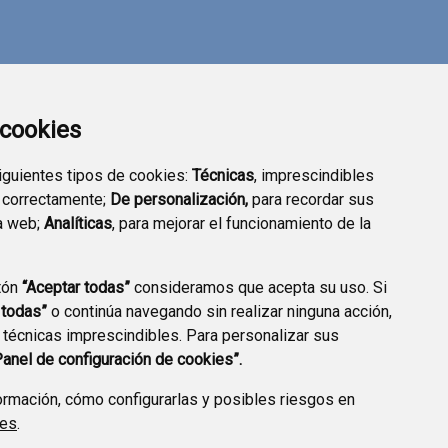
a cookies
siguientes tipos de cookies:
Técnicas
, imprescindibles
 correctamente;
De personalización,
para recordar sus
a web;
Analíticas
, para mejorar el funcionamiento de la
tón
“Aceptar todas”
consideramos que acepta su uso. Si
TRANSPARENCIA
SEDE ELECTRÓNICA
 todas”
o continúa navegando sin realizar ninguna acción,
 técnicas imprescindibles. Para personalizar sus
Panel de configuración de cookies”.
rmación, cómo configurarlas y posibles riesgos en
ies
.
A DE PRIVACIDAD
ACCESIBILIDAD
POLÍTICA DE COOKIES