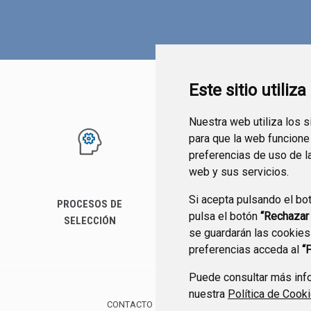
Este sitio utiliz
Nuestra web utiliza los 
para que la web funcione
preferencias de uso de l
web y sus servicios.
Si acepta pulsando el bo
PROCESOS DE
SERVICIOS
pulsa el botón
“Rechazar
SELECCIÓN
se guardarán las cookies
preferencias acceda al
“
Puede consultar más info
nuestra
Política de Cook
CONTACTO
MAPA WEB
AVISO LEGAL
POLÍTIC