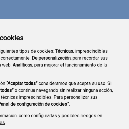
a cookies
siguientes tipos de cookies:
Técnicas
, imprescindibles
 correctamente;
De personalización,
para recordar sus
a web;
Analíticas
, para mejorar el funcionamiento de la
tón
“Aceptar todas”
consideramos que acepta su uso. Si
TRANSPARENCIA
SEDE ELECTRÓNICA
 todas”
o continúa navegando sin realizar ninguna acción,
 técnicas imprescindibles. Para personalizar sus
Panel de configuración de cookies”.
rmación, cómo configurarlas y posibles riesgos en
ies
.
A DE PRIVACIDAD
ACCESIBILIDAD
POLÍTICA DE COOKIES