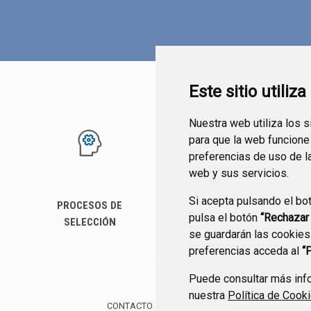
Este sitio utiliz
Nuestra web utiliza los 
para que la web funcione
preferencias de uso de l
web y sus servicios.
Si acepta pulsando el bo
PROCESOS DE
SERVICIOS
pulsa el botón
“Rechazar
SELECCIÓN
se guardarán las cookies
preferencias acceda al
“
Puede consultar más info
nuestra
Política de Cook
CONTACTO
MAPA WEB
AVISO LEGAL
POLÍTIC