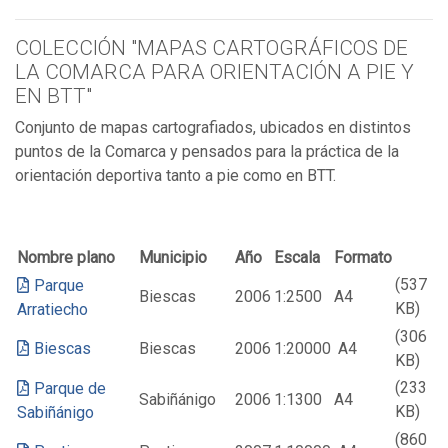
COLECCIÓN "MAPAS CARTOGRÁFICOS DE
LA COMARCA PARA ORIENTACIÓN A PIE Y
EN BTT"
Conjunto de mapas cartografiados, ubicados en distintos
puntos de la Comarca y pensados para la práctica de la
orientación deportiva tanto a pie como en BTT.
Nombre plano
Municipio
Año
Escala
Formato
(537
Parque
Biescas
2006
1:2500
A4
KB)
Arratiecho
(306
Biescas
Biescas
2006
1:20000
A4
KB)
(233
Parque de
Sabiñánigo
2006
1:1300
A4
KB)
Sabiñánigo
(860