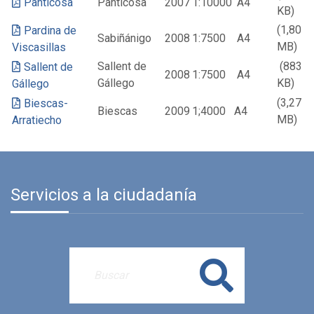
Panticosa
Panticosa
2007
1:10000
A4
KB)
(1,80
Pardina de
Sabiñánigo
2008
1:7500
A4
MB)
Viscasillas
Sallent de
(883
Sallent de
2008
1:7500
A4
Gállego
KB)
Gállego
(3,27
Biescas-
Biescas
2009
1;4000
A4
MB)
Arratiecho
Servicios a la ciudadanía
Buscar