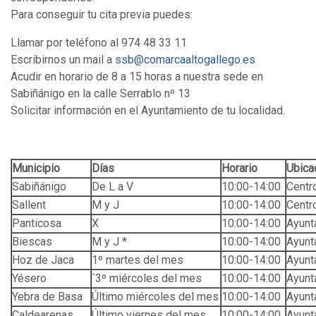
Para conseguir tu cita previa puedes:
Llamar por teléfono al 974 48 33 11
Escribirnos un mail a
ssb@comarcaaltogallego.es
Acudir en horario de 8 a 15 horas a nuestra sede en
Sabiñánigo en la calle Serrablo nº 13
Solicitar información en el Ayuntamiento de tu localidad.
Municipio
Días
Horario
Ubica
Sabiñánigo
De L a V
10:00-14:00
Centr
Sallent
M y J
10:00-14:00
Centr
Panticosa
X
10:00-14:00
Ayunt
Biescas
M y J *
10:00-14:00
Ayunt
Hoz de Jaca
1º martes del mes
10:00-14:00
Ayunt
Yésero
´3º miércoles del mes
10:00-14:00
Ayunt
Yebra de Basa
Último miércoles del mes
10:00-14:00
Ayunt
Caldearenas
Último viernes del mes
10:00-14:00
Ayunt