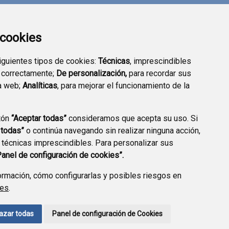
a cookies
siguientes tipos de cookies:
Técnicas
, imprescindibles
 correctamente;
De personalización,
para recordar sus
a web;
Analíticas
, para mejorar el funcionamiento de la
tón
“Aceptar todas”
consideramos que acepta su uso. Si
TRANSPARENCIA
SEDE ELECTRÓNICA
 todas”
o continúa navegando sin realizar ninguna acción,
 técnicas imprescindibles. Para personalizar sus
Panel de configuración de cookies”.
rmación, cómo configurarlas y posibles riesgos en
ies
.
A DE PRIVACIDAD
ACCESIBILIDAD
POLÍTICA DE COOKIES
azar todas
Panel de configuración de Cookies