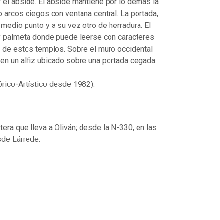
r el ábside. El ábside mantiene por lo demás la
o arcos ciegos con ventana central. La portada,
 medio punto y a su vez otro de herradura. El
 y palmeta donde puede leerse con caracteres
 de estos templos. Sobre el muro occidental
en un alfiz ubicado sobre una portada cegada.
órico-Artístico desde 1982).
era que lleva a Oliván; desde la N-330, en las
sde Lárrede.