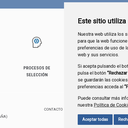
Este sitio utiliz
Nuestra web utiliza los 
para que la web funcione
preferencias de uso de l
web y sus servicios.
Si acepta pulsando el bo
PROCESOS DE
SERVICIOS
pulsa el botón
“Rechazar
SELECCIÓN
se guardarán las cookies
preferencias acceda al
“
Puede consultar más info
nuestra
Política de Cook
CONTACTO
MAPA WEB
AVISO LEGAL
POLÍTIC
AÑA)
Aceptar todas
Rech