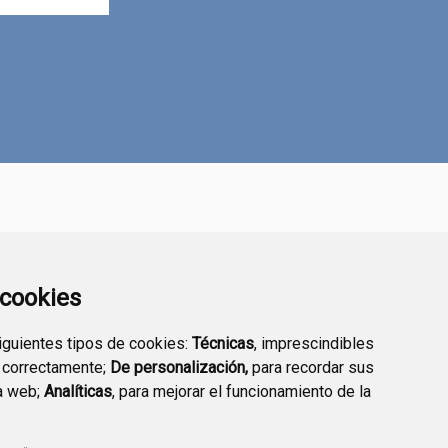
a cookies
siguientes tipos de cookies:
Técnicas
, imprescindibles
 correctamente;
De personalización,
para recordar sus
TRANSPARENCIA
SEDE ELECTRÓNICA
a web;
Analíticas
, para mejorar el funcionamiento de la