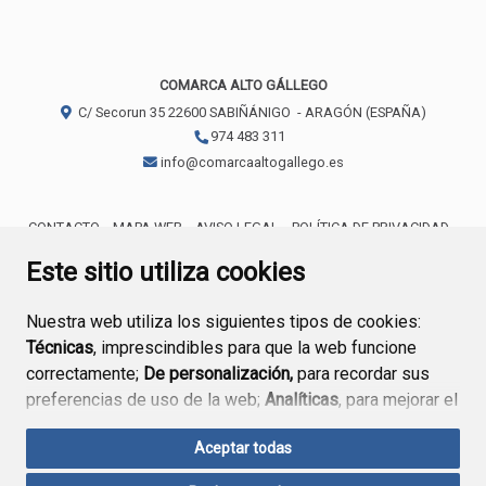
COMARCA ALTO GÁLLEGO
C/ Secorun 35
22600
SABIÑÁNIGO
- ARAGÓN
(ESPAÑA)
974 483 311
info@comarcaaltogallego.es
CONTACTO
MAPA WEB
AVISO LEGAL
POLÍTICA DE PRIVACIDAD
ACCESIBILIDAD
POLÍTICA DE COOKIES
Este sitio utiliza cookies
Nuestra web utiliza los siguientes tipos de cookies:
Técnicas
, imprescindibles para que la web funcione
correctamente;
De personalización,
para recordar sus
preferencias de uso de la web;
Analíticas
, para mejorar el
funcionamiento de la web y sus servicios.
Aceptar todas
Si acepta pulsando el botón
“Aceptar todas”