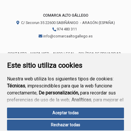
COMARCA ALTO GÁLLEGO
C/ Secorun 35
22600
SABIÑÁNIGO
- ARAGÓN
(ESPAÑA)
974 483 311
info@comarcaaltogallego.es
CONTACTO
MAPA WEB
AVISO LEGAL
POLÍTICA DE PRIVACIDAD
ACCESIBILIDAD
POLÍTICA DE COOKIES
Este sitio utiliza cookies
Nuestra web utiliza los siguientes tipos de cookies:
Técnicas
, imprescindibles para que la web funcione
correctamente;
De personalización,
para recordar sus
preferencias de uso de la web;
Analíticas
, para mejorar el
funcionamiento de la web y sus servicios.
Aceptar todas
Si acepta pulsando el botón
“Aceptar todas”
Rechazar todas
consideramos que acepta su uso. Si pulsa el botón