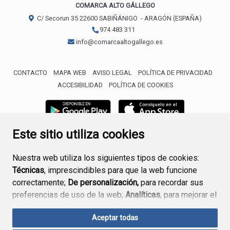
COMARCA ALTO GÁLLEGO
C/ Secorun 35
22600
SABIÑÁNIGO
- ARAGÓN
(ESPAÑA)
974 483 311
info@comarcaaltogallego.es
CONTACTO
MAPA WEB
AVISO LEGAL
POLÍTICA DE PRIVACIDAD
ACCESIBILIDAD
POLÍTICA DE COOKIES
Este sitio utiliza cookies
Nuestra web utiliza los siguientes tipos de cookies:
Técnicas
, imprescindibles para que la web funcione
correctamente;
De personalización,
para recordar sus
preferencias de uso de la web;
Analíticas
, para mejorar el
funcionamiento de la web y sus servicios.
Aceptar todas
Si acepta pulsando el botón
“Aceptar todas”