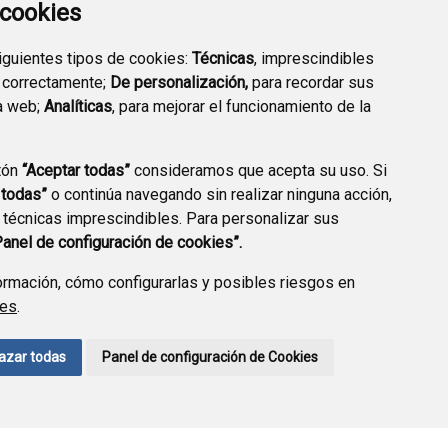
a cookies
siguientes tipos de cookies:
Técnicas
, imprescindibles
 correctamente;
De personalización,
para recordar sus
a web;
Analíticas
, para mejorar el funcionamiento de la
tón
“Aceptar todas”
consideramos que acepta su uso. Si
TRANSPARENCIA
SEDE ELECTRÓNICA
 todas”
o continúa navegando sin realizar ninguna acción,
 técnicas imprescindibles. Para personalizar sus
Panel de configuración de cookies”.
rmación, cómo configurarlas y posibles riesgos en
ies
.
A DE PRIVACIDAD
ACCESIBILIDAD
POLÍTICA DE COOKIES
azar todas
Panel de configuración de Cookies