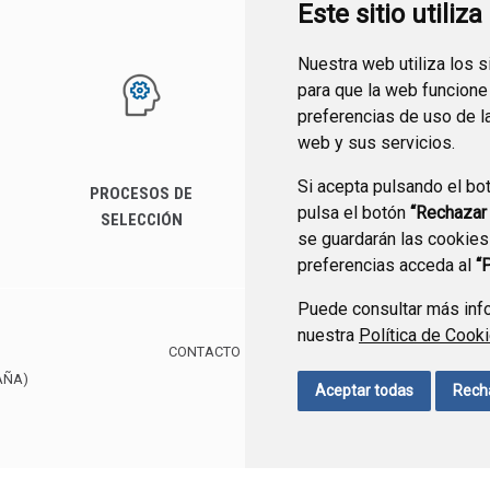
Este sitio utiliz
Nuestra web utiliza los 
para que la web funcione
preferencias de uso de l
web y sus servicios.
Si acepta pulsando el bo
PROCESOS DE
SERVICIOS
pulsa el botón
“Rechazar
SELECCIÓN
se guardarán las cookies
preferencias acceda al
“
Puede consultar más info
nuestra
Política de Cook
CONTACTO
MAPA WEB
AVISO LEGAL
POLÍTIC
AÑA)
Aceptar todas
Rech