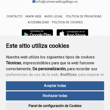
info@comarcaaltogallego.es
CONTACTO
MAPA WEB
AVISO LEGAL
POLÍTICA DE PRIVACIDAD
ACCESIBILIDAD
POLÍTICA DE COOKIES
Este sitio utiliza cookies
Nuestra web utiliza los siguientes tipos de cookies:
Técnicas
, imprescindibles para que la web funcione
correctamente;
De personalización,
para recordar sus
preferencias de uso de la web;
Analíticas
, para mejorar el
funcionamiento de la web y sus servicios.
Aceptar todas
Si acepta pulsando el botón
“Aceptar todas”
Rechazar todas
consideramos que acepta su uso. Si pulsa el botón
“Rechazar todas”
o continúa navegando sin realizar
Panel de configuración de Cookies
ninguna acción, se guardarán las cookies técnicas