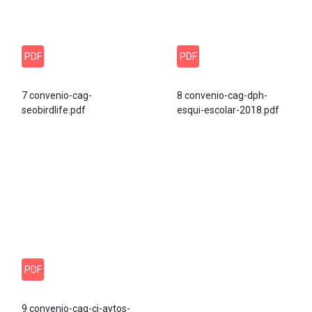
PDF
PDF
7 convenio-cag-
8 convenio-cag-dph-
seobirdlife.pdf
esqui-escolar-2018.pdf
PDF
9 convenio-cag-cj-aytos-