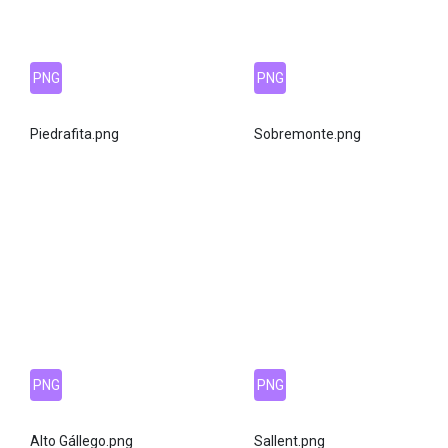
PNG
PNG
Piedrafita.png
Sobremonte.png
PNG
PNG
Alto Gállego.png
Sallent.png