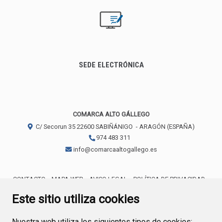
SEDE ELECTRÓNICA
COMARCA ALTO GÁLLEGO
C/ Secorun 35
22600
SABIÑÁNIGO
- ARAGÓN
(ESPAÑA)
974 483 311
info@comarcaaltogallego.es
CONTACTO
MAPA WEB
AVISO LEGAL
POLÍTICA DE PRIVACIDAD
ACCESIBILIDAD
POLÍTICA DE COOKIES
Este sitio utiliza cookies
Nuestra web utiliza los siguientes tipos de cookies: