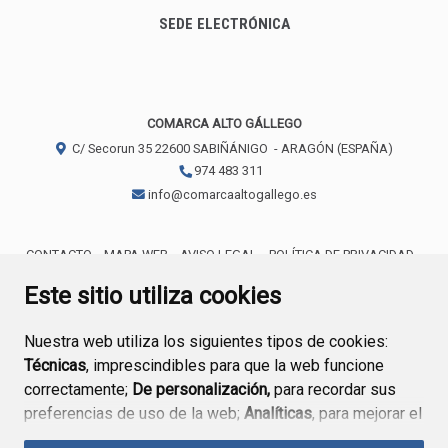
SEDE ELECTRÓNICA
COMARCA ALTO GÁLLEGO
C/ Secorun 35
22600
SABIÑÁNIGO
- ARAGÓN
(ESPAÑA)
974 483 311
info@comarcaaltogallego.es
CONTACTO
MAPA WEB
AVISO LEGAL
POLÍTICA DE PRIVACIDAD
ACCESIBILIDAD
POLÍTICA DE COOKIES
Este sitio utiliza cookies
Nuestra web utiliza los siguientes tipos de cookies:
Técnicas
, imprescindibles para que la web funcione
correctamente;
De personalización,
para recordar sus
preferencias de uso de la web;
Analíticas
, para mejorar el
funcionamiento de la web y sus servicios.